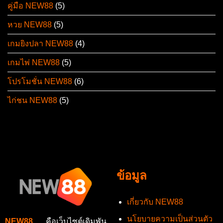
คู่มือ NEW88
(5)
หวย NEW88
(5)
เกมยิงปลา NEW88
(4)
เกมไพ่ NEW88
(5)
โปรโมชั่น NEW88
(6)
ไก่ชน NEW88
(5)
ข้อมูล
เกี่ยวกับ NEW88
นโยบายความเป็นส่วนตัว
NEW88
คือเว็บไซต์เดิมพัน