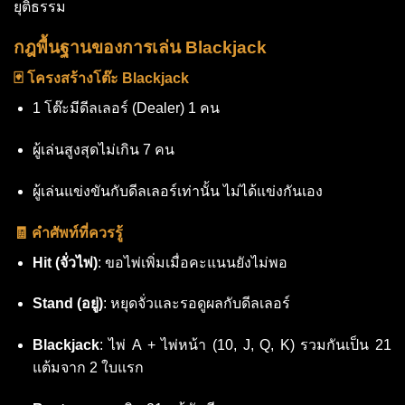
ยุติธรรม
กฎพื้นฐานของการเล่น Blackjack
🃏 โครงสร้างโต๊ะ Blackjack
1 โต๊ะมีดีลเลอร์ (Dealer) 1 คน
ผู้เล่นสูงสุดไม่เกิน 7 คน
ผู้เล่นแข่งขันกับดีลเลอร์เท่านั้น ไม่ได้แข่งกันเอง
🧾 คำศัพท์ที่ควรรู้
Hit (จั่วไพ่)
: ขอไพ่เพิ่มเมื่อคะแนนยังไม่พอ
Stand (อยู่)
: หยุดจั่วและรอดูผลกับดีลเลอร์
Blackjack
: ไพ่ A + ไพ่หน้า (10, J, Q, K) รวมกันเป็น 21
แต้มจาก 2 ใบแรก