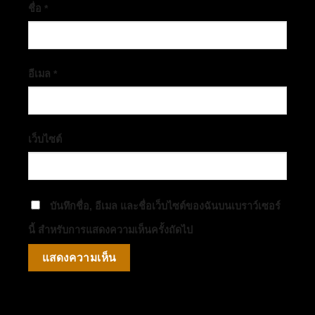
ชื่อ
*
อีเมล
*
เว็บไซต์
บันทึกชื่อ, อีเมล และชื่อเว็บไซต์ของฉันบนเบราว์เซอร์
นี้ สำหรับการแสดงความเห็นครั้งถัดไป