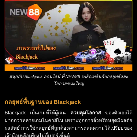
สนุกกับ Blackjack ออนไลน์ ที่ NEW88 เพลิดเพลินกับกลยุทธ์และ
โอกาสชนะใหญ่
กลยุทธ์พื้นฐานของ Blackjack
Blackjack เป็นเกมที่ให้ผู้เล่น
ควบคุมโอกาส
ของตัวเองได้
มากกว่าหลายเกมในคาสิโน เพราะทุกการจั่วหรือหยุดมีผลต่อ
ผลลัพธ์ การใช้กลยุทธ์ที่ถูกต้องสามารถลดความได้เปรียบของ
เจ้ามือเหลือเพียงไม่กี่เปอร์เซ็นต์