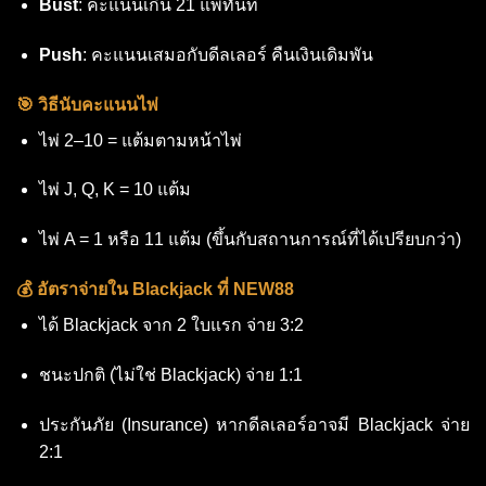
Bust
: คะแนนเกิน 21 แพ้ทันที
Push
: คะแนนเสมอกับดีลเลอร์ คืนเงินเดิมพัน
🎯 วิธีนับคะแนนไพ่
ไพ่ 2–10 = แต้มตามหน้าไพ่
ไพ่ J, Q, K = 10 แต้ม
ไพ่ A = 1 หรือ 11 แต้ม (ขึ้นกับสถานการณ์ที่ได้เปรียบกว่า)
💰 อัตราจ่ายใน Blackjack ที่ NEW88
ได้ Blackjack จาก 2 ใบแรก จ่าย 3:2
ชนะปกติ (ไม่ใช่ Blackjack) จ่าย 1:1
ประกันภัย (Insurance) หากดีลเลอร์อาจมี Blackjack จ่าย
2:1